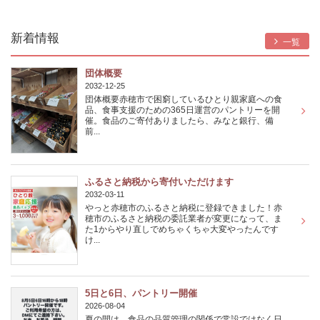
新着情報
一覧
団体概要
2032-12-25
団体概要赤穂市で困窮しているひとり親家庭への食
品、食事支援のための365日運営のパントリーを開
催。食品のご寄付ありましたら、みなと銀行、備
前...
ふるさと納税から寄付いただけます
2032-03-11
やっと赤穂市のふるさと納税に登録できました！赤
穂市のふるさと納税の委託業者が変更になって、ま
た1からやり直しでめちゃくちゃ大変やったんです
け...
5日と6日、パントリー開催
2026-08-04
夏の間は、食品の品質管理の関係で常設ではなく日