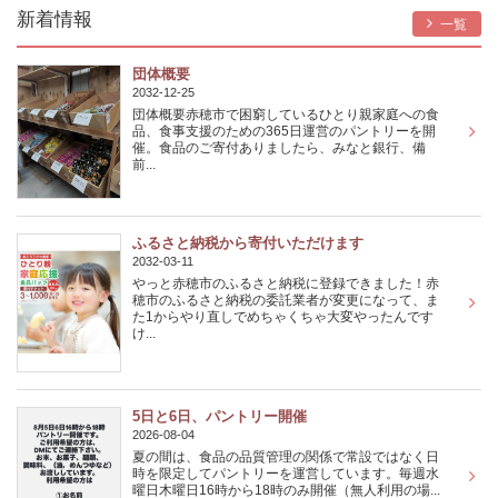
新着情報
一覧
団体概要
2032-12-25
団体概要赤穂市で困窮しているひとり親家庭への食
品、食事支援のための365日運営のパントリーを開
催。食品のご寄付ありましたら、みなと銀行、備
前...
ふるさと納税から寄付いただけます
2032-03-11
やっと赤穂市のふるさと納税に登録できました！赤
穂市のふるさと納税の委託業者が変更になって、ま
た1からやり直しでめちゃくちゃ大変やったんです
け...
5日と6日、パントリー開催
2026-08-04
夏の間は、食品の品質管理の関係で常設ではなく日
時を限定してパントリーを運営しています。毎週水
曜日木曜日16時から18時のみ開催（無人利用の場...