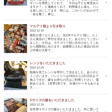
ずパンを用意してくれて、「今日は子ども食堂あり
ますか？」と連絡をくれて、利用者さん達も、パン
を楽しみにしてます。時には、このパンのおかげで
「命を繋ぐ」事も...
マルアイ様より引き取り
2022-12-29
報告が遅くなりました。先日#マルアイ 様に、たく
さん食品のご寄付を頂きました。ありがとうござい
ました。今日は、カテゴリー別に仕分けをしてこれ
から期限別に分けます。結構受け入れた食品の仕分
け作業が大変で...
レンジをいただきました
2022-12-29
投稿を見てレンジを寄付して頂きました。ありがと
うございます。パントリーは29日から1月10日まで
無人ですが、鍵をお持ちの方はご利用ください。蒲
鉾あります。1世帯1本です。冷凍のケーキもありま
す。...
Sサイズの服をいただきました
2022-12-29
女性用Ｓサイズの服をいただきました。外に置いて