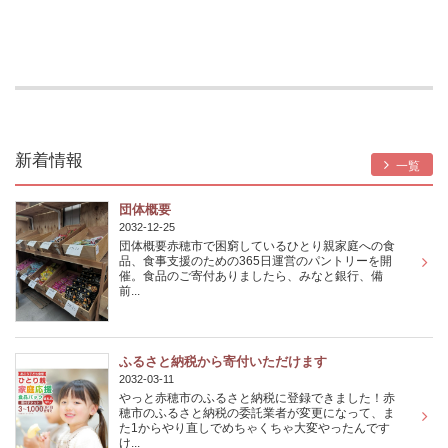
新着情報
一覧
団体概要
2032-12-25
団体概要赤穂市で困窮しているひとり親家庭への食
品、食事支援のための365日運営のパントリーを開
催。食品のご寄付ありましたら、みなと銀行、備
前...
ふるさと納税から寄付いただけます
2032-03-11
やっと赤穂市のふるさと納税に登録できました！赤
穂市のふるさと納税の委託業者が変更になって、ま
た1からやり直しでめちゃくちゃ大変やったんです
け...