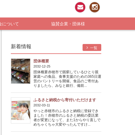
お問い合わせ
Instagram
金について
協賛企業・団体様
新着情報
一覧
団体概要
2032-12-25
団体概要赤穂市で困窮しているひとり親
家庭への食品、食事支援のための365日運
営のパントリーを開催。食品のご寄付あ
りましたら、みなと銀行、備前...
ふるさと納税から寄付いただけます
2032-03-11
やっと赤穂市のふるさと納税に登録でき
ました！赤穂市のふるさと納税の委託業
者が変更になって、また1からやり直しで
めちゃくちゃ大変やったんですけ...