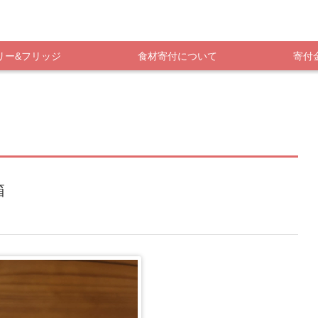
リー&フリッジ
食材寄付について
寄付
箱