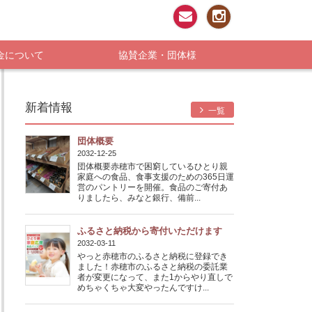
お問い合わせ
Instagram
金について
協賛企業・団体様
新着情報
一覧
団体概要
2032-12-25
団体概要赤穂市で困窮しているひとり親
家庭への食品、食事支援のための365日運
営のパントリーを開催。食品のご寄付あ
りましたら、みなと銀行、備前...
ふるさと納税から寄付いただけます
2032-03-11
やっと赤穂市のふるさと納税に登録でき
ました！赤穂市のふるさと納税の委託業
者が変更になって、また1からやり直しで
めちゃくちゃ大変やったんですけ...