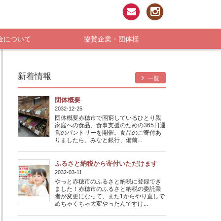
お問い合わせ
Instagram
金について
協賛企業・団体様
新着情報
一覧
団体概要
2032-12-25
団体概要赤穂市で困窮しているひとり親
家庭への食品、食事支援のための365日運
営のパントリーを開催。食品のご寄付あ
りましたら、みなと銀行、備前...
ふるさと納税から寄付いただけます
2032-03-11
やっと赤穂市のふるさと納税に登録でき
ました！赤穂市のふるさと納税の委託業
者が変更になって、また1からやり直しで
めちゃくちゃ大変やったんですけ...